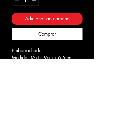
Adicionar ao carrinho
Comprar
Emborrachado
Medidas (AxL): 9cm x 6,5cm
Entre para o nosso grupo de games
Eventos
Fidelidade
Politica de privacidade