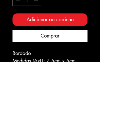
Adicionar ao carrinho
Comprar
Bordado
Medidas (AxL): 7,5cm x 5cm
Entre para o nosso grupo de games
Eventos
Fidelidade
Politica de privacidade