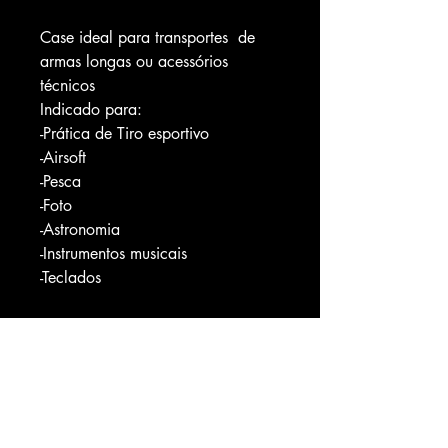
Case ideal para transportes de
armas longas ou acessórios
técnicos
Indicado para:
-Prática de Tiro esportivo
-Airsoft
-Pesca
-Foto
-Astronomia
-Instrumentos musicais
-Teclados
Medidas:
Case 100x25x10 até 125cm com
extensor
Bolso PDW 64x27x4 cm
2 Bolsos de 20x16x5 cm
1 Porta treco simples de 10x14x4