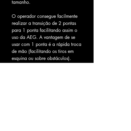
tamanho.
O operador consegue facilmente
realizar a transição de 2 pontas
para 1 ponta facilitando assim o
uso da AEG. A vantagem de se
usar com 1 ponta é a rápida troca
de mão (facilitando os tiros em
esquina ou sobre obstáculos).
Usando com 2 pontas, o peso fica
melhor distribuído, a AEG balança
menos comparação com 1 ponta,
e ainda é possível deixar a AEG
presa as contas.
DETALHES DO PRODUTO
Modelo: MS3;
2 Pontas ( Pode ser ajusta de 2