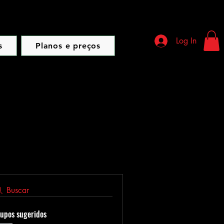
Log In
s
Planos e preços
Buscar
upos sugeridos