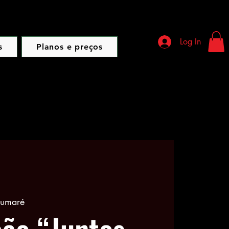
Log In
s
Planos e preços
umaré
ão “Juntos