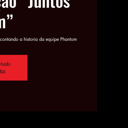
m”
contando a historia da equipe Phantom
echado
tos