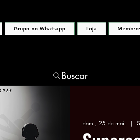
Grupo no Whatsapp
Loja
Membro
Buscar
dom., 25 de mai.
  |  
S
Superaç