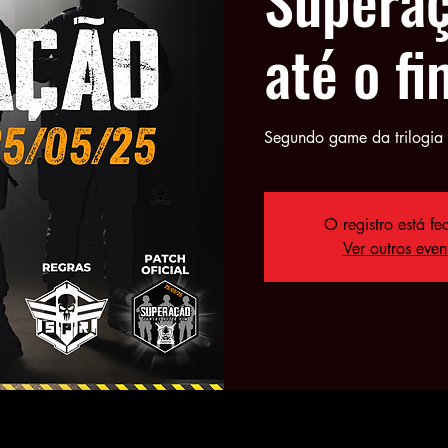
até o fi
Segundo game da trilogia 
O registro está f
Ver outros even